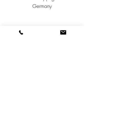
Germany
Kontakt & Support
Hilfe-Center (F.A.Q.)
Kontaktieren Sie uns
Karriere
Social Media:
Service & Richtlinien