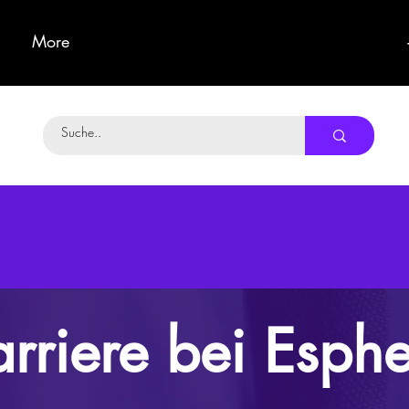
More
rriere bei Esph