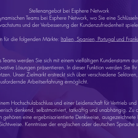
Stellenangebot bei Esphere Network
ynamischen Teams bei Esphere Network, wo Sie eine Schlüsselr
achstums und der Verbesserung der Kundenzufriedenheit spie
n für die folgenden Märkte:
Italien, Spanien, Portugal und Frank
res Teams werden Sie sich mit einem vielfältigen Kundenstamm a
ovative Lösungen präsentieren. In dieser Funktion werden Sie Ih
zen. Unser Zielmarkt erstreckt sich über verschiedene Sektoren
sfordernde Arbeitserfahrung ermöglicht.
nem Hochschulabschluss und einer Leidenschaft für Vertrieb u
erisch denkend, selbstmotiviert, tatkräftig und unabhängig. Zu 
tion gehören eine ergebnisorientierte Denkweise, ausgezeichnet
 Sichtweise. Kenntnisse der englischen oder deutschen Sprache si