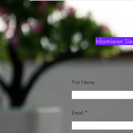
Informieren Si
First Name
Email