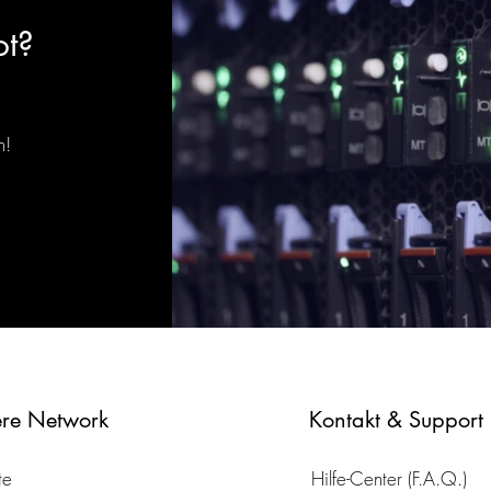
ot?
n!
re Network
Kontakt & Support
te
Hilfe-Center (F.A.Q.)