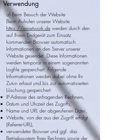
Verwendung
a) Beim Besuch der Website
Beim Aufrufen unserer Website
https://esnetwork.de
werden durch den
auf Ihrem Endgerät zum Einsatz
kommenden Browser automatisch
Informationen an den Server unserer
Website gesendet. Diese Informationen
werden temporär in einem sogenannten
Logfile gespeichert. Folgende
Informationen werden dabei ohne Ihr
Zutun erfasst und bis zur automatisierten
Löschung gespeichert:
IP-Adresse des anfragenden Rechners,
Datum und Uhrzeit des Zugriffs,
Name und URL der abgerufenen Datei,
Website, von der aus der Zugriff erfolgt
(Referrer-URL),
verwendeter Browser und ggf. das
Betriebssystem Ihres Rechners sowie der