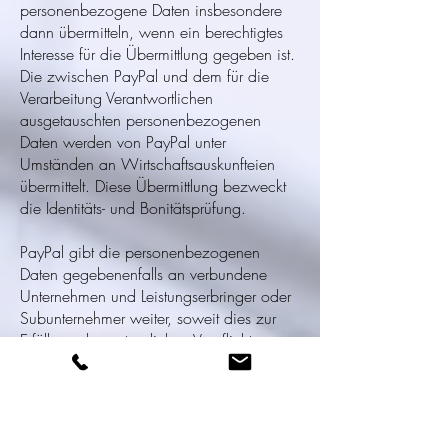
personenbezogene Daten insbesondere
dann übermitteln, wenn ein berechtigtes
Interesse für die Übermittlung gegeben ist.
Die zwischen PayPal und dem für die
Verarbeitung Verantwortlichen
ausgetauschten personenbezogenen
Daten werden von PayPal unter
Umständen an Wirtschaftsauskunfteien
übermittelt. Diese Übermittlung bezweckt
die Identitäts- und Bonitätsprüfung.
PayPal gibt die personenbezogenen
Daten gegebenenfalls an verbundene
Unternehmen und Leistungserbringer oder
Subunternehmer weiter, soweit dies zur
Erfüllung der vertraglichen Verpflichtungen
erforderlich ist oder die Daten im Auftrag
verarbeitet werden sollen.
Die betroffene Person hat die Möglichkeit,