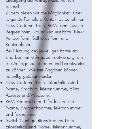
Erledigung der Anfrage automatisch
gelöscht.
Zudem bieten wir die Möglichkeit, über
folgende Formulare Kontakt aufzunehmen:
New Customer Form, RMA Form, Switch
Request Form, Router Request Form, New
Vendor Form, Sell to us Form und
Routenplaner.
Bei Nutzung des jeweiligen Formulars
sind bestimmte Angaben notwendig, um
die Anfrage zuzuordnen und beantworten
zu können. Weitere Angaben können
freiwillig getätigt werden.
New Customer Form: Erforderlich sind
Name, Anschrift, Telefonnummer, E-Mail-
Adresse und Webseite.
RMA Request Form: Erforderlich sind
Name, Ansprechpartner, Telefonnummer
und Faxnummer.
Switch Configurations Request Form:
Erforderlich sind Name, Telefonnummer,