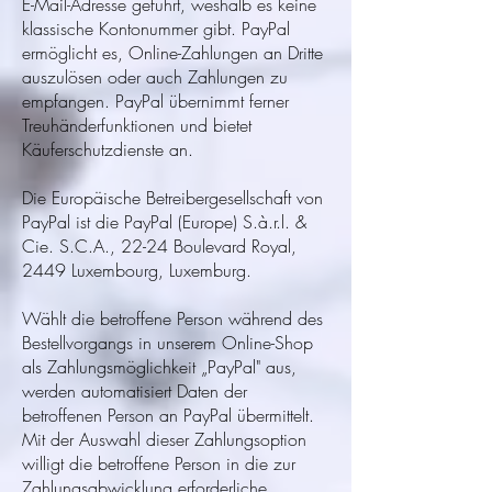
E-Mail-Adresse geführt, weshalb es keine
klassische Kontonummer gibt. PayPal
ermöglicht es, Online-Zahlungen an Dritte
auszulösen oder auch Zahlungen zu
empfangen. PayPal übernimmt ferner
Treuhänderfunktionen und bietet
Käuferschutzdienste an.
Die Europäische Betreibergesellschaft von
PayPal ist die PayPal (Europe) S.à.r.l. &
Cie. S.C.A., 22-24 Boulevard Royal,
2449 Luxembourg, Luxemburg.
Wählt die betroffene Person während des
Bestellvorgangs in unserem Online-Shop
als Zahlungsmöglichkeit „PayPal" aus,
werden automatisiert Daten der
betroffenen Person an PayPal übermittelt.
Mit der Auswahl dieser Zahlungsoption
willigt die betroffene Person in die zur
Zahlungsabwicklung erforderliche