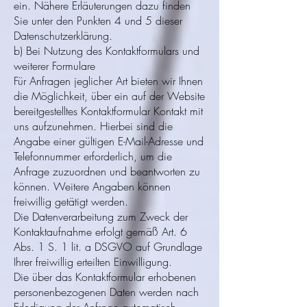
ein. Nähere Erläuterungen dazu finden
Sie unter den Punkten 4 und 5 dieser
Datenschutzerklärung.
b) Bei Nutzung des Kontaktformulars und
weiterer Formulare
Für Anfragen jeglicher Art bieten wir Ihnen
die Möglichkeit, über ein auf der Website
bereitgestelltes Kontaktformular Kontakt mit
uns aufzunehmen. Hierbei sind die
Angabe einer gültigen E-Mail-Adresse und
Telefonnummer erforderlich, um die
Anfrage zuzuordnen und beantworten zu
können. Weitere Angaben können
freiwillig getätigt werden.
Die Datenverarbeitung zum Zweck der
Kontaktaufnahme erfolgt gemäß Art. 6
Abs. 1 S. 1 lit. a DSGVO auf Grundlage
Ihrer freiwillig erteilten Einwilligung.
Die über das Kontaktformular erhobenen
personenbezogenen Daten werden nach