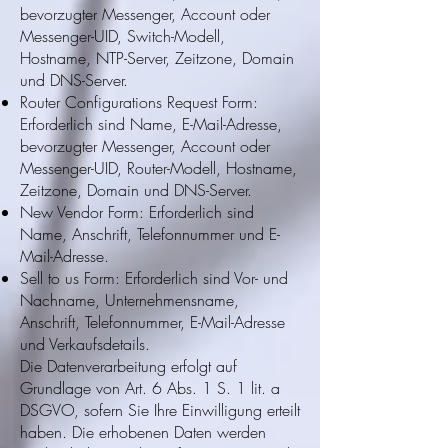
bevorzugter Messenger, Account oder
Messenger-UID, Switch-Modell,
Hostname, NTP-Server, Zeitzone, Domain
und DNS-Server.
Router Configurations Request Form:
Erforderlich sind Name, E-Mail-Adresse,
bevorzugter Messenger, Account oder
Messenger-UID, Router-Modell, Hostname,
Zeitzone, Domain und DNS-Server.
New Vendor Form: Erforderlich sind
Name, Anschrift, Telefonnummer und E-
Mail-Adresse.
Sell to us Form: Erforderlich sind Vor- und
Nachname, Unternehmensname,
Anschrift, Telefonnummer, E-Mail-Adresse
und Verkaufsdetails.
Die Datenverarbeitung erfolgt auf
Grundlage von Art. 6 Abs. 1 S. 1 lit. a
DSGVO, sofern Sie Ihre Einwilligung erteilt
haben. Die erhobenen Daten werden