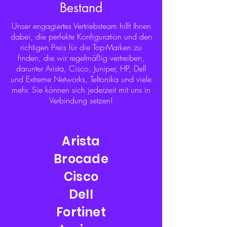
Bestand
Unser engagiertes Vertriebsteam hilft Ihnen
dabei, die perfekte Konfiguration und den
richtigen Preis für die Top-Marken zu
finden, die wir regelmäßig vertreiben,
darunter Arista, Cisco, Juniper, HP, Dell
und Extreme Networks, Teltonika und viele
mehr. Sie können sich jederzeit mit uns in
Verbindung setzen!
Arista
Brocade
Cisco
Dell
Fortinet